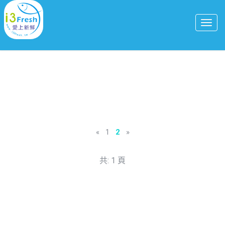
«
1
2
»
共: 1 頁