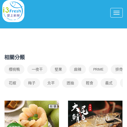
相關分類
櫻桃鴨
一夜干
堅果
麻辣
PRIME
排骨湯
花椒
梅子
北平
透抽
輕食
義式