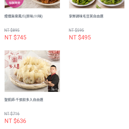
煙燻無骨鳳爪(原味/川味)
享鮮調味毛豆莢自由選
NT $895
NT $595
NT $745
NT $495
聖凱師-千張餃多入自由選
NT $716
NT $636