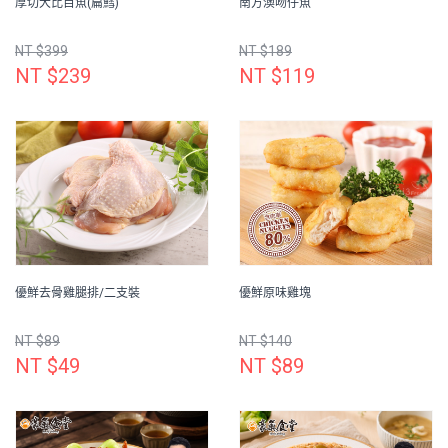
厚切大比目魚(扁鱈)
南方澳吻仔魚
NT $399
NT $189
NT $239
NT $119
優鮮去骨雞腿排/二支裝
優鮮原味雞塊
NT $89
NT $140
NT $49
NT $89