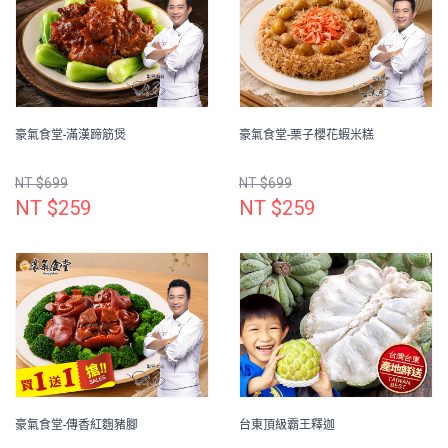
豪氣食堂-滿漢蹄筋煲
豪氣食堂-栗子櫻花蝦米糕
NT $699
NT $699
NT $259
NT $259
豪氣食堂-傳香紅麴豬腳
台東頂級霸王釋迦