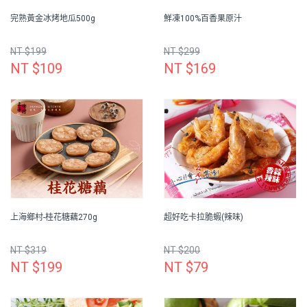
完熟黃金冰烤地瓜500g
鮮凍100%百香果原汁
NT $199
NT $299
NT $109
NT $169
上海鄉村-桂花糖藕270g
超好吃卡拉脆蝦(辣味)
NT $319
NT $200
NT $199
NT $79