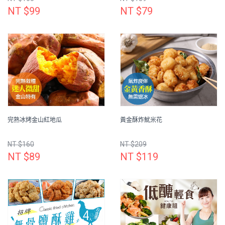
NT $99
NT $79
完熟冰烤金山紅地瓜
黃金酥炸魷米花
NT $160
NT $209
NT $89
NT $119