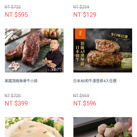
NT $725
NT $259
NT $595
NT $129
美國頂級無骨牛小排
日本A5和牛漢堡排4入任選
NT $720
NT $959
NT $399
NT $596