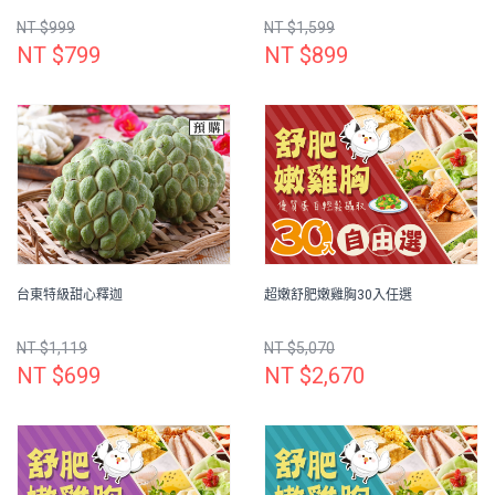
NT $999
NT $1,599
NT $799
NT $899
台東特級甜心釋迦
超嫩舒肥嫩雞胸30入任選
NT $1,119
NT $5,070
NT $699
NT $2,670