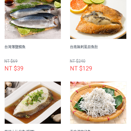
台灣薄鹽鯖魚
台南無刺虱目魚肚
NT $69
NT $240
NT $39
NT $129