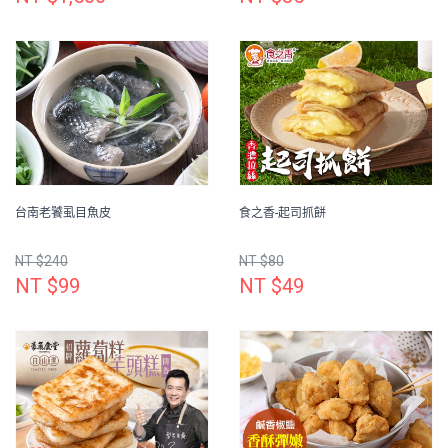
台南老饕虱目魚皮
食之香-起司抓餅
NT $240
NT $80
NT $99
NT $49