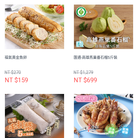
福氣黃金魚卵
匯通-高雄燕巢番石榴5斤裝
NT $270
NT $1,279
NT $159
NT $699