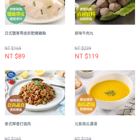
日式鹽蔥帶皮舒肥嫩雞胸
原味牛肉丸
NT $169
NT $239
NT $89
NT $119
泰式檸香打拋肉
元氣南瓜濃湯
NT $165
NT $159