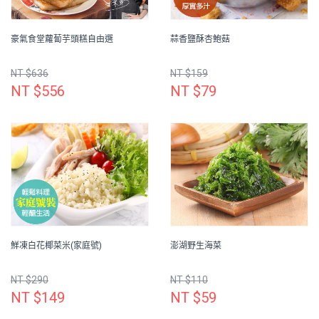
豪氣食堂蘿蔔芋頭糕自由選
蒜香鹽酥杏鮑菇
NT $636
NT $159
NT $556
NT $79
鮮凍白花椰菜米(家庭號)
澎湖野生海菜
NT $290
NT $110
NT $149
NT $59