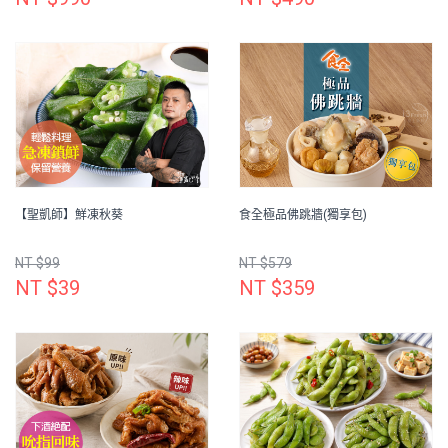
【聖凱師】鮮凍秋葵
食全極品佛跳牆(獨享包)
NT $99
NT $579
NT $39
NT $359