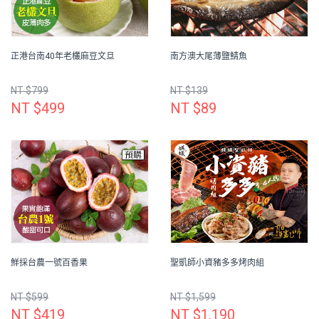
正港台南40年老欉麻豆文旦
南方澳大尾薄鹽鯖魚
NT $799
NT $139
NT $499
NT $89
鮮採台農一號百香果
聖凱師小資豬多多烤肉組
NT $599
NT $1,599
NT $419
NT $1,190