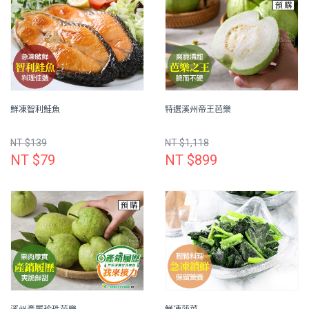
鮮凍智利鮭魚
特選溪州帝王芭樂
NT $139
NT $1,118
NT $79
NT $899