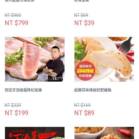
溪州產履珍珠芭樂
鮮凍菠菜
NT $960
NT $69
NT $799
NT $39
西班牙頂級霜降松阪豬
超嫩蒜味辣椒舒肥雞胸
NT $320
NT $169
NT $199
NT $89