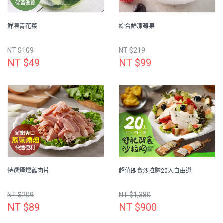
鮮凍青花菜
綜合鮮凍莓果
NT $109
NT $219
NT $49
NT $99
特選煙燻雞肉片
超值即食沙拉胸20入自由選
NT $209
NT $1,380
NT $89
NT $900