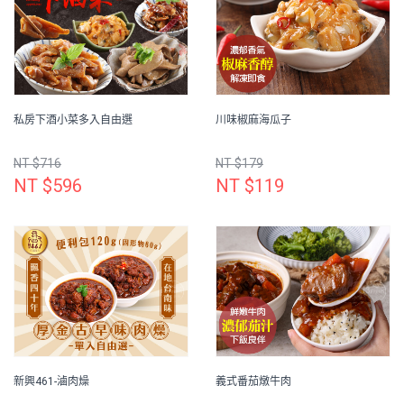
私房下酒小菜多入自由選
川味椒麻海瓜子
NT $716
NT $179
NT $596
NT $119
新興461-滷肉燥
義式番茄燉牛肉