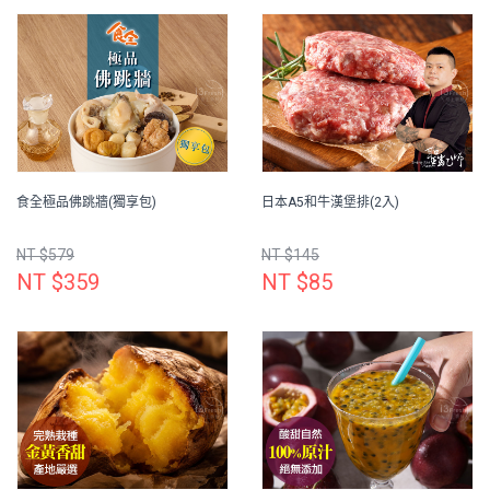
食全極品佛跳牆(獨享包)
日本A5和牛漢堡排(2入)
NT $579
NT $145
NT $359
NT $85