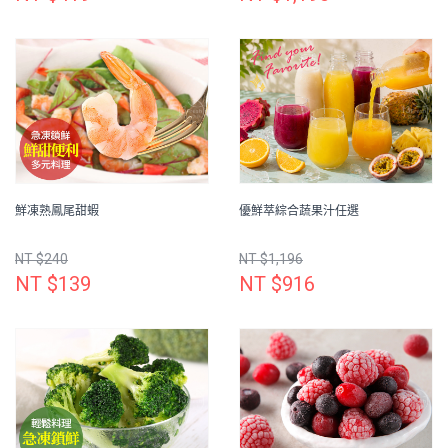
鮮凍熟鳳尾甜蝦
優鮮萃綜合蔬果汁任選
NT $240
NT $1,196
NT $139
NT $916