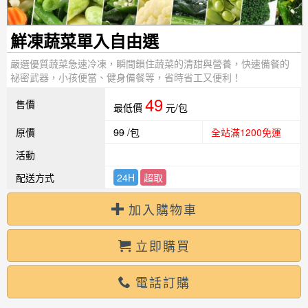
鮮凍蔬菜單入自由選
嚴選優質蔬菜急速冷凍，瞬間鎖住蔬菜的清甜與營養，快速備餐的
祕密武器，小孩便當、健身備餐等，省時省工又便利！
49
售價
最低價
元/包
原價
99
/包
全站滿1200免運
活動
配送方式
24H
超取
加入購物車
立即購買
電話訂購