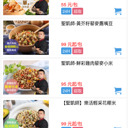
55 元/包
24H
超取
聖凱師-黃芥籽藜麥鷹嘴豆
99 元起/包
24H
超取
聖凱師-鮮彩雞肉藜麥小米
95 元起/包
24H
超取
【聖凱師】樂活輕采花椰米
99 元起/包