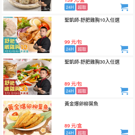
24H
超取
聖凱師-舒肥雞胸10入任選
99 元/包
24H
超取
聖凱師-舒肥雞胸30入任選
89 元/包
24H
超取
黃金爆卵柳葉魚
89 元/盒
24H
超取