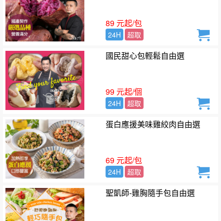
89 元起/包
24H
超取
國民甜心包輕鬆自由選
99 元起/個
24H
超取
蛋白應援美味雞絞肉自由選
69 元起/包
24H
超取
聖凱師-雞胸隨手包自由選