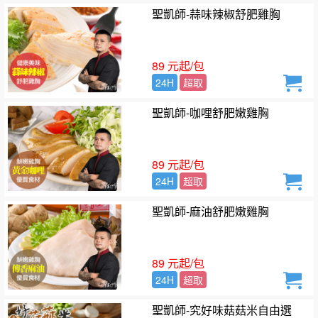
聖凱師-蒜味辣椒舒肥雞胸
89 元起/包
24H
超取
聖凱師-咖哩舒肥嫩雞胸
89 元起/包
24H
超取
聖凱師-麻油舒肥嫩雞胸
89 元起/包
24H
超取
聖凱師-究好味菇菇米自由選