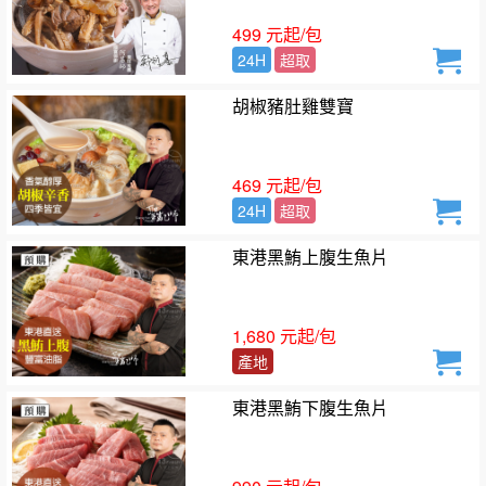
499 元起/包
24H
超取
胡椒豬肚雞雙寶
469 元起/包
24H
超取
東港黑鮪上腹生魚片
1,680 元起/包
產地
東港黑鮪下腹生魚片