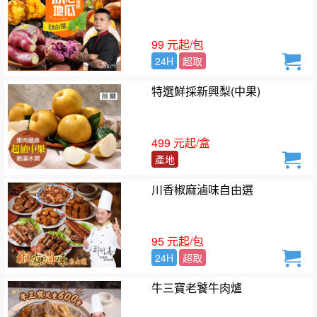
99 元起/包
24H
超取
特選鮮採新興梨(中果)
499 元起/盒
產地
川香椒麻滷味自由選
95 元起/包
24H
超取
牛三寶老饕牛肉爐