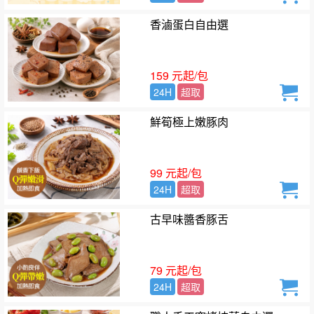
香滷蛋白自由選
159 元起/包
24H
超取
鮮筍極上嫩豚肉
99 元起/包
24H
超取
古早味醬香豚舌
79 元起/包
24H
超取