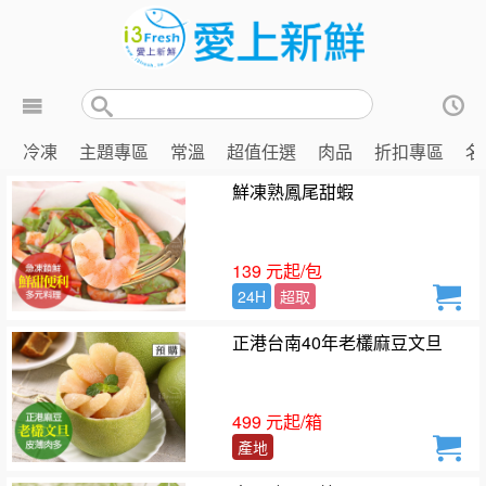
冷凍
主題專區
常溫
超值任選
肉品
折扣專區
名
鮮凍熟鳳尾甜蝦
139 元起/包
24H
超取
正港台南40年老欉麻豆文旦
499 元起/箱
產地