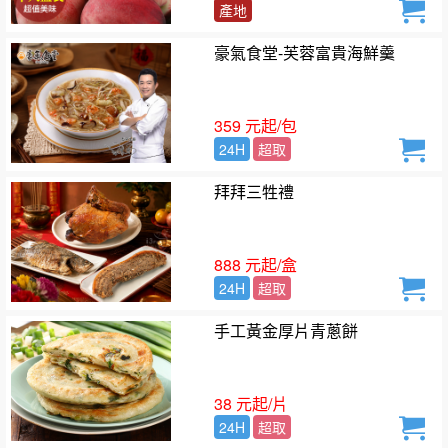
產地
豪氣食堂-芙蓉富貴海鮮羹
359 元起/包
24H
超取
拜拜三牲禮
888 元起/盒
24H
超取
手工黃金厚片青蔥餅
38 元起/片
24H
超取