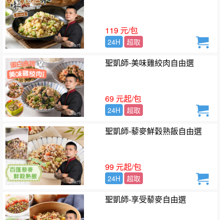
119 元/包
24H
超取
聖凱師-美味雞絞肉自由選
69 元起/包
24H
超取
聖凱師-藜麥鮮穀熟飯自由選
99 元起/包
24H
超取
聖凱師-享受藜麥自由選