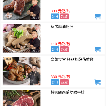
399 元起/片
24H
超取
私房麻油粉肝
119 元起/包
24H
超取
豪氣食堂-極品招牌花雕雞
339 元起/包
24H
超取
特選紐西蘭肋眼牛排