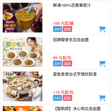
鮮凍100%百香果原汁
169 元起/罐
24H
超取
招牌藜麥毛豆自由選
69 元起/包
24H
超取
豪氣食堂台式芋頭炊粉湯
119 元起/包
24H
超取
【聖凱師】冰心地瓜自由選