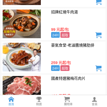
招牌紅燒牛肉湯
99 元起/包
24H
超取
豪氣食堂-老滷醬燒豬肋排
259 元起/包
24H
超取
國產特選豬梅花肉片
109 元起/盒
24H
超取
首頁
精選
購物車
會員