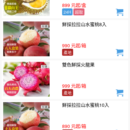
899 元起/盒
24H
超取
鮮採拉拉山水蜜桃8入
990 元起/箱
產地
雙色鮮採火龍果
999 元起/箱
產地
鮮採拉拉山水蜜桃10入
890 元起/箱