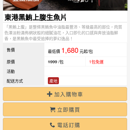
東港黑鮪上腹生魚片
「黑鮪上腹」是整條黑鮪魚中油脂最豐沛、等級最高的部位，肉質
色澤淡粉滿佈網狀般的細膩油花，入口即化的口感與奔放油脂鮮
香，是黑鮪魚中最受追捧的夢幻逸品！
1,680
售價
最低價
元起/包
原價
1999
/包
1包免運
活動
配送方式
產地
加入購物車
立即購買
電話訂購