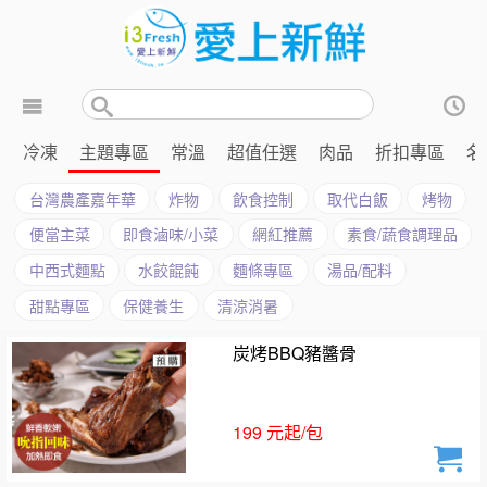
冷凍
主題專區
常溫
超值任選
肉品
折扣專區
名
台灣農產嘉年華
炸物
飲食控制
取代白飯
烤物
便當主菜
即食滷味/小菜
網紅推薦
素食/蔬食調理品
中西式麵點
水餃餛飩
麵條專區
湯品/配料
甜點專區
保健養生
清涼消暑
炭烤BBQ豬醬骨
199 元起/包