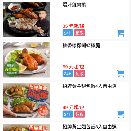
爆汁雞肉捲
35 元起/條
24H
超取
柚香檸檬蝴蝶棒腿
69 元起/包
24H
超取
招牌黃金翅包飯4入自由選
99 元起/包
24H
超取
招牌黃金翅包飯8入自由選