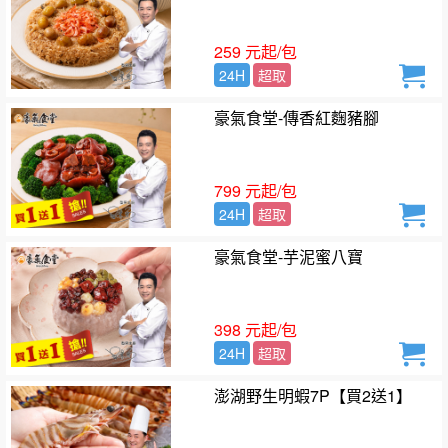
259 元起/包
24H
超取
豪氣食堂-傳香紅麴豬腳
799 元起/包
24H
超取
豪氣食堂-芋泥蜜八寶
398 元起/包
24H
超取
澎湖野生明蝦7P【買2送1】