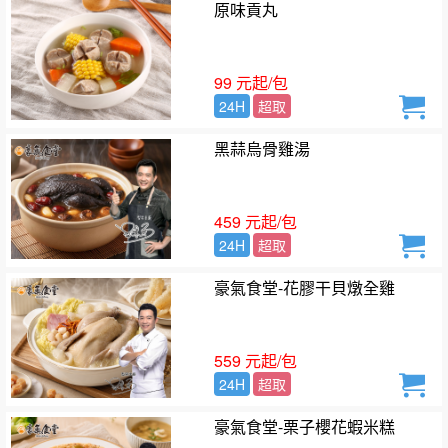
原味貢丸
99 元起/包
24H
超取
黑蒜烏骨雞湯
459 元起/包
24H
超取
豪氣食堂-花膠干貝燉全雞
559 元起/包
24H
超取
豪氣食堂-栗子櫻花蝦米糕