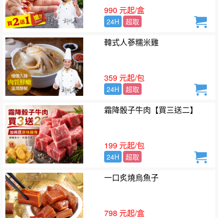
990 元起/盒
24H
超取
韓式人蔘糯米雞
359 元起/包
24H
超取
霜降骰子牛肉【買三送二】
199 元起/包
24H
超取
一口炙燒烏魚子
798 元起/盒