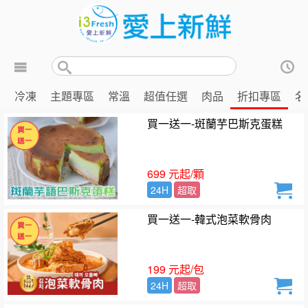
冷凍
主題專區
常溫
超值任選
肉品
折扣專區
名
買一送一-斑蘭芋巴斯克蛋糕
699 元起/顆
24H
超取
買一送一-韓式泡菜軟骨肉
199 元起/包
24H
超取