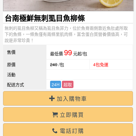
台南極鮮無刺虱目魚柳條
無刺的虱目魚柳又稱為虱目魚菲力，位於魚脊兩側靠近魚肚處所取
下的魚條，一條魚僅有兩條里肌肉條，富含蛋白質營養價值高，可
說是非常珍貴！
99
售價
最低價
元起/包
原價
240
/包
4包免運
活動
配送方式
24H
超取
加入購物車
立即購買
電話訂購