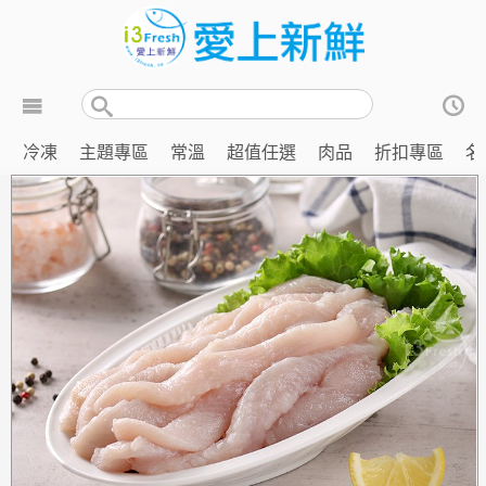
冷凍
主題專區
常溫
超值任選
肉品
折扣專區
名