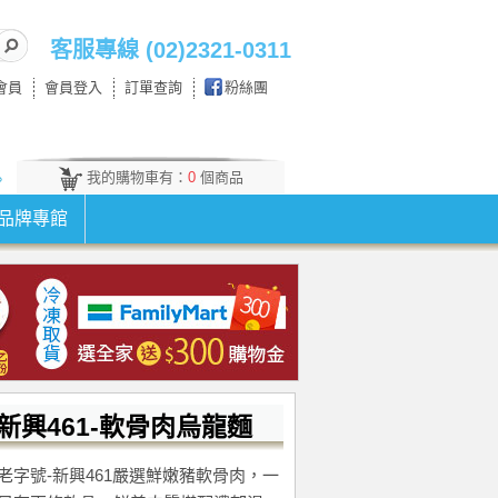
客服專線 (02)2321-0311
會員
會員登入
訂單查詢
粉絲團
我的購物車有：
0
個商品
。
品牌專館
新興461-軟骨肉烏龍麵
老字號-新興461嚴選鮮嫩豬軟骨肉，一