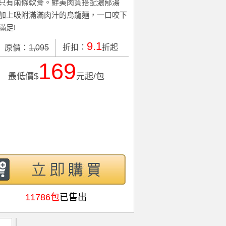
只有兩條軟骨。鮮美肉質搭配濃郁湯
加上吸附滿滿肉汁的烏龍麵，一口咬下
滿足!
9.1
折扣：
折起
原價：
1,095
169
最低價$
元起/包
11786包
已售出