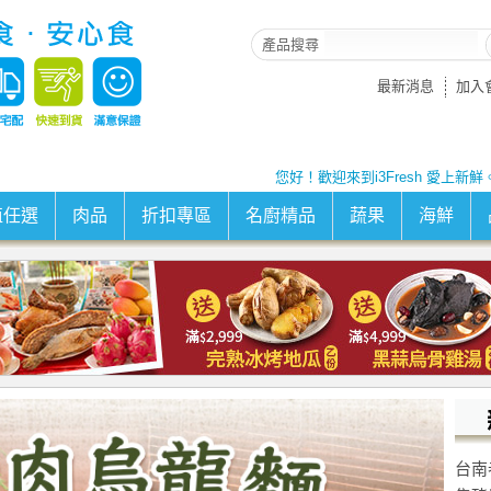
產品搜尋
最新消息
加入
您好！歡迎來到i3Fresh 愛上新鮮
值任選
肉品
折扣專區
名廚精品
蔬果
海鮮
台南