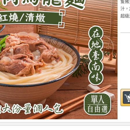
隻豬
汁，
超級