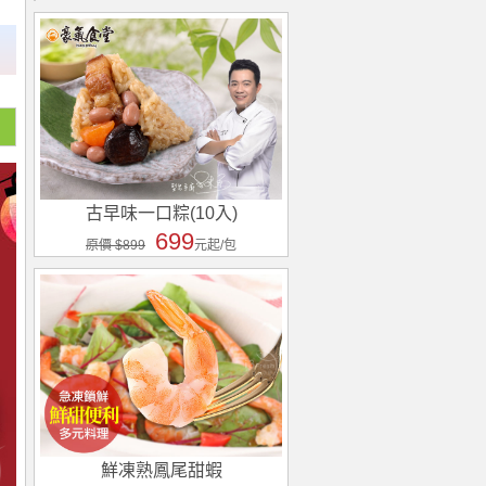
古早味一口粽(10入)
699
原價 $899
元起/包
鮮凍熟鳳尾甜蝦