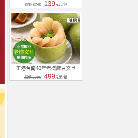
139
原價 $240
元起/包
正港台南40年老欉麻豆文旦
499
原價 $799
元起/箱