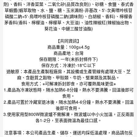
劑)、香料、洋香菜葉、二氧化矽(品質改良劑))、砂糖、食鹽、泰式香
草蝦醬(蝦萃取物、水、鹽、糖、玉米澱粉-非基改、5'-次黃嘌呤核苷
磷酸二鈉+5'-鳥嘌呤核苷磷酸二鈉(調味劑)、白胡椒、香料)、檸檬香
茅香料(香料、檸檬油、檸檬草、大豆油)、油性辣椒紅(辣椒抽出物、
葵花油、中鏈三酸甘油酯)
【共同資訊】
商品重量：100g±4.5g
商品產地：台灣
保存期限：一年(未拆封條件下)
保存方式：冷凍於-18℃以下
過敏原：本產品生產製程廠房，其設備或生產管線有處理大豆、芝
麻、含麩質之穀物、甲殼類、牛奶、堅果類及其製品。
食用方式：※可解凍拆封即食，亦可覆熱風味更佳※
1.產品為冷凍狀態時，隔水加熱6-8分鐘，熱水不要沸騰，回溫後即可
食用。
2.產品可置於冷藏室退冰後，隔水加熱4-6分鐘，熱水不要沸騰，回溫
後即可食用。
3.使用家用型800W微波爐不需解凍，微波爐以中小火加溫，正反兩面
各1-2分，至表面微溫為最佳口感。
注意事項：本公司產品生產、儲存、運送均採低溫處理，商品請勿反