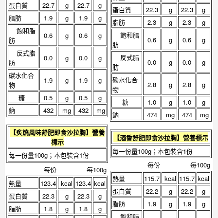
蛋白質
22.7
g
22.7
g
蛋白質
22.3
g
22.3
g
脂肪
1.9
g
1.9
g
脂肪
2.3
g
2.3
g
飽和脂
飽和脂
0.6
g
0.6
g
0.6
g
0.6
g
肪
肪
反式脂
反式脂
0.0
g
0.0
g
0.0
g
0.0
g
肪
肪
碳水化合
碳水化合
1.9
g
1.9
g
2.8
g
2.8
g
物
物
糖
0.5
g
0.5
g
糖
1.0
g
1.0
g
鈉
432
mg
432
mg
鈉
474
mg
474
mg
【
炙燒風味舒肥即食沙拉胸
】營養
【
酒香舒肥即食沙拉胸
】營養標示
標示
每一份量100g；本包裝含1份
每一份量100g；本包裝含1份
每份
每100g
每份
每100g
熱量
115.7
kcal
115.7
kcal
熱量
123.4
kcal
123.4
kcal
蛋白質
22.2
g
22.2
g
蛋白質
22.3
g
22.3
g
脂肪
1.9
g
1.9
g
脂肪
1.8
g
1.8
g
飽和脂