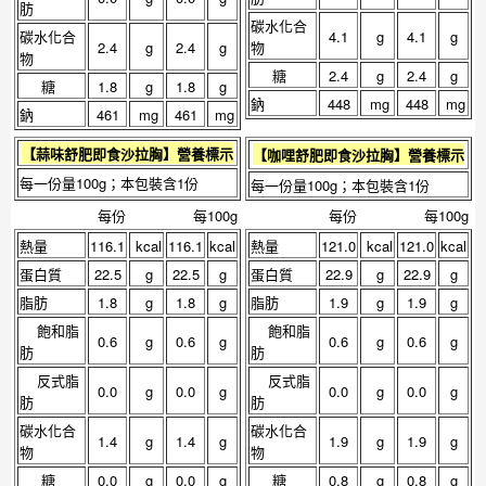
肪
碳水化合
碳水化合
4.1
g
4.1
g
2.4
g
2.4
g
物
物
糖
2.4
g
2.4
g
糖
1.8
g
1.8
g
鈉
448
mg
448
mg
鈉
461
mg
461
mg
【
蒜味舒肥即食沙拉胸
】營養標示
【
咖哩舒肥即食沙拉胸
】營養標示
每一份量100g；本包裝含1份
每一份量100g；本包裝含1份
每份
每100g
每份
每100g
熱量
116.1
kcal
116.1
kcal
熱量
121.0
kcal
121.0
kcal
蛋白質
22.5
g
22.5
g
蛋白質
22.9
g
22.9
g
脂肪
1.8
g
1.8
g
脂肪
1.9
g
1.9
g
飽和脂
飽和脂
0.6
g
0.6
g
0.6
g
0.6
g
肪
肪
反式脂
反式脂
0.0
g
0.0
g
0.0
g
0.0
g
肪
肪
碳水化合
碳水化合
1.4
g
1.4
g
1.9
g
1.9
g
物
物
糖
0.0
g
0.0
g
糖
0.8
g
0.8
g