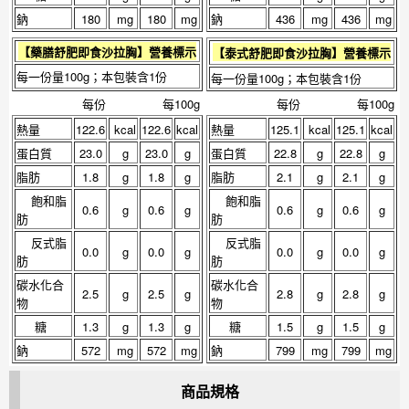
鈉
180
mg
180
mg
鈉
436
mg
436
mg
【
藥膳舒肥即食沙拉胸
】營養標示
【
泰式舒肥即食沙拉胸
】營養標示
每一份量100g；本包裝含1份
每一份量100g；本包裝含1份
每份
每100g
每份
每100g
熱量
122.6
kcal
122.6
kcal
熱量
125.1
kcal
125.1
kcal
蛋白質
23.0
g
23.0
g
蛋白質
22.8
g
22.8
g
脂肪
1.8
g
1.8
g
脂肪
2.1
g
2.1
g
飽和脂
飽和脂
0.6
g
0.6
g
0.6
g
0.6
g
肪
肪
反式脂
反式脂
0.0
g
0.0
g
0.0
g
0.0
g
肪
肪
碳水化合
碳水化合
2.5
g
2.5
g
2.8
g
2.8
g
物
物
糖
1.3
g
1.3
g
糖
1.5
g
1.5
g
鈉
572
mg
572
mg
鈉
799
mg
799
mg
商品規格