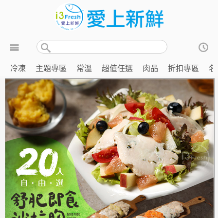
冷凍
主題專區
常溫
超值任選
肉品
折扣專區
名