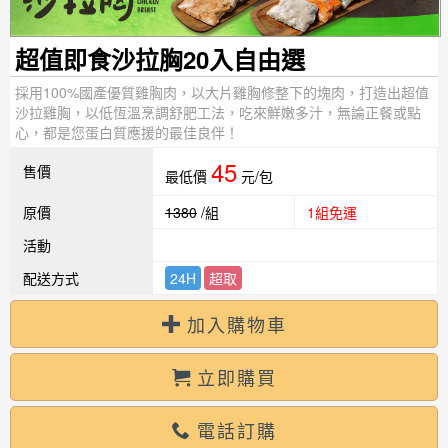
超值即食沙拉胸20入自由選
採用100%國產優質雞胸肉，以大片雞胸修整下的塊肉，打造出超值
沙拉雞胸，以低恆溫烹調舒肥工法，吃來鮮嫩多汁，無論正餐或點
心，都是您蛋白質應援的最佳良伴！
45
售價
最低價
元/包
原價
1380
/組
1組免運
活動
配送方式
24H
超取
加入購物車
立即購買
電話訂購