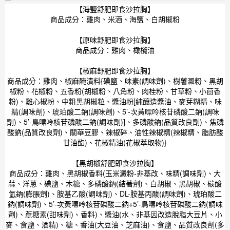
【海鹽舒肥即食沙拉胸】
商品成分：雞肉、米酒、海鹽、白胡椒粉
【原味舒肥即食沙拉胸】
商品成分：雞肉、橄欖油
【椒麻舒肥即食沙拉胸】
商品成分：雞肉、椒麻醃漬料{碘鹽、味素(調味劑)、樹薯澱粉、黑胡
椒粉、花椒粉、五香粉(胡椒粉、八角粉、肉桂粉、甘草粉、小茴香
粉)、雞心椒粉、中粗黑胡椒粒、醬油粉[純釀造醬油、麥芽糊精、味
精(調味劑)、琥珀酸二鈉(調味劑)、5’-次黃嘌呤核苷磷酸二鈉(調味
劑)、5’-鳥嘌呤核苷磷酸二鈉(調味劑)]、多磷酸鈉(品質改良劑)、焦磷
酸鈉(品質改良劑)、關華豆膠、辣椒碎、油性辣椒精(辣椒精、脂肪酸
甘油酯)、花椒精油(花椒萃取物)}
【黑胡椒舒肥即食沙拉胸】
商品成分：雞肉、黑胡椒香料(玉米澱粉-非基改、味精(調味劑)、大
蒜、洋蔥、碘鹽、木糖、多磷酸鈉(結著劑)、白胡椒、黑胡椒、碳酸
氫鈉(膨脹劑)、胺基乙酸(調味劑)、DL-胺基丙酸(調味劑)、琥珀酸二
鈉(調味劑)、5’-次黃嘌呤核苷磷酸二鈉+5’-鳥嘌呤核苷磷酸二鈉(調味
劑)、蔗糖素(甜味劑)、香料)、醬油(水、非基因改造脫脂大豆片、小
麥、食鹽、酒精)、糖、香油(大豆油、芝麻油)、食鹽、品質改良劑(多