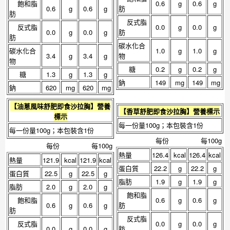
飽和脂
0.6
g
0.6
g
0.6
g
0.6
g
肪
肪
反式脂
反式脂
0.0
g
0.0
g
0.0
g
0.0
g
肪
肪
碳水化合
碳水化合
1.0
g
1.0
g
3.4
g
3.4
g
物
物
糖
0.2
g
0.2
g
糖
1.3
g
1.3
g
鈉
149
mg
149
mg
鈉
620
mg
620
mg
【
油蔥風味舒肥即食沙拉胸
】營養
【
香草舒肥即食沙拉胸
】營養標示
標示
每一份量100g；本包裝含1份
每一份量100g；本包裝含1份
每份
每100g
每份
每100g
熱量
126.4
kcal
126.4
kcal
熱量
121.9
kcal
121.9
kcal
蛋白質
22.2
g
22.2
g
蛋白質
22.5
g
22.5
g
脂肪
1.9
g
1.9
g
脂肪
2.0
g
2.0
g
飽和脂
飽和脂
0.6
g
0.6
g
0.6
g
0.6
g
肪
肪
反式脂
反式脂
0.0
g
0.0
g
0.0
g
0.0
g
肪