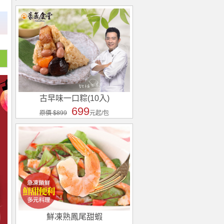
古早味一口粽(10入)
699
原價 $899
元起/包
鮮凍熟鳳尾甜蝦