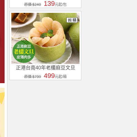
139
原價 $240
元起/包
正港台南40年老欉麻豆文旦
499
原價 $799
元起/箱