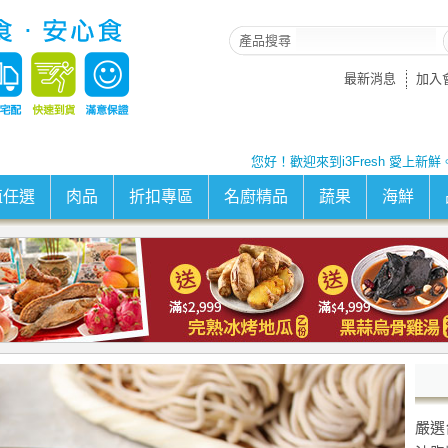
產品搜尋
最新消息
加入
您好！歡迎來到i3Fresh 愛上新鮮
值任選
肉品
折扣專區
名廚精品
蔬果
海鮮
嚴選