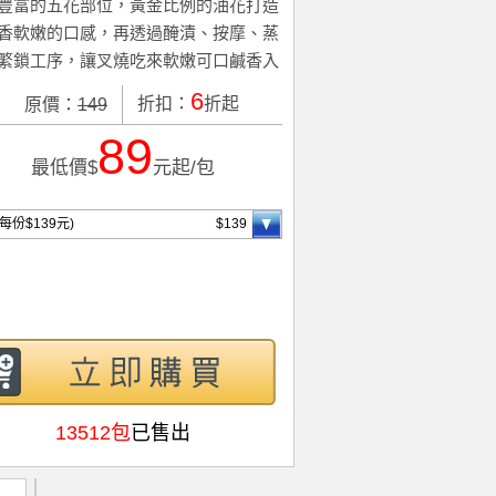
豐富的五花部位，黃金比例的油花打造
香軟嫩的口感，再透過醃漬、按摩、蒸
繁鎖工序，讓叉燒吃來軟嫩可口鹹香入
6
折扣：
折起
原價：
149
89
最低價$
元起/包
(每份$139元)
$139
13512包
已售出