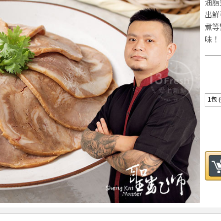
油脂
出鮮
煮等
味！
1包 