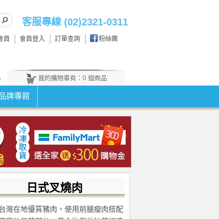
客服專線 (02)2321-0311
會員
會員登入
訂單查詢
粉絲團
我的購物車有：
0
個商品
。
品牌專館
日式叉燒肉
台灣在地優質豬肉，使用前腿瘦肉搭配