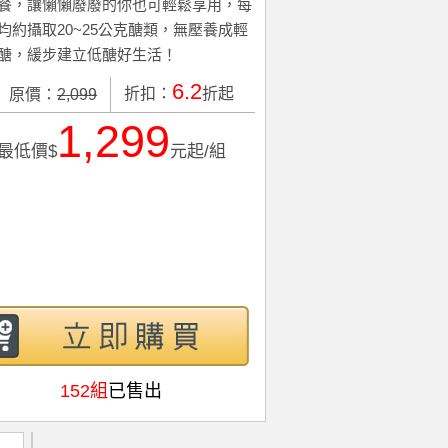
餐，讓懶懶廢廢的你也可輕鬆享用，每
均約攝取20~25公克醣類，無壓養成輕
醣，緩步建立低醣好生活！
6.2
折扣：
折起
原價：
2,099
1,299
最低價$
元起/組
152組
已售出