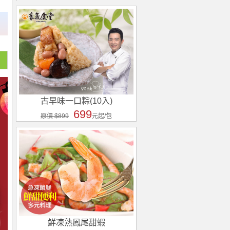
古早味一口粽(10入)
699
原價 $899
元起/包
鮮凍熟鳳尾甜蝦