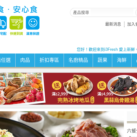
產品搜尋
最新消息
加入
您好！歡迎來到i3Fresh 愛上新鮮
值任選
肉品
折扣專區
名廚精品
蔬果
海鮮
六餐