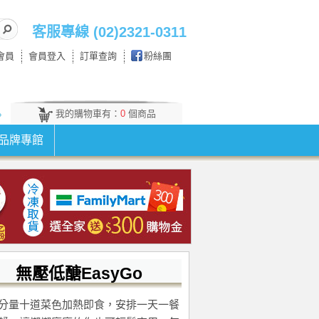
客服專線 (02)2321-0311
會員
會員登入
訂單查詢
粉絲團
我的購物車有：
0
個商品
。
品牌專館
無壓低醣EasyGo
分量十道菜色加熱即食，安排一天一餐