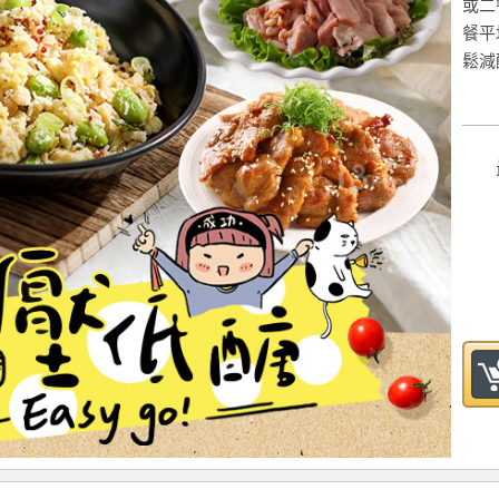
或二
餐平
鬆減