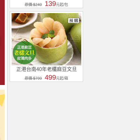
139
原價 $240
元起/包
正港台南40年老欉麻豆文旦
499
原價 $799
元起/箱