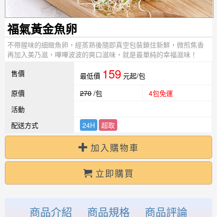
福氣黃金魚卵
不帶腥味的細緻魚卵，經蒸熟後隨即真空包裝鎖住新鮮，微煎焦香
再加入美乃滋，嗶嗶波波的爽口滋味，就是最單純的幸福滋味！
159
售價
最低價
元起/包
原價
270
/包
4包免運
活動
配送方式
24H
超取
加入購物車
立即購買
商品介紹
商品規格
商品評論