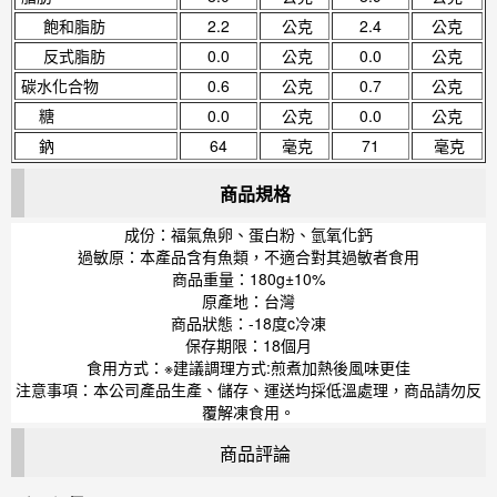
飽和脂肪
2.2
公克
2.4
公克
反式脂肪
0.0
公克
0.0
公克
碳水化合物
0.6
公克
0.7
公克
糖
0.0
公克
0.0
公克
鈉
64
毫克
71
毫克
商品規格
成份：福氣魚卵、蛋白粉、氫氧化鈣
過敏原：本產品含有魚類，不適合對其過敏者食用
商品重量：180g±10%
原產地：台灣
商品狀態：-18度c冷凍
保存期限：18個月
食用方式：※建議調理方式:煎煮加熱後風味更佳
注意事項：本公司產品生產、儲存、運送均採低溫處理，商品請勿反
覆解凍食用。
商品評論