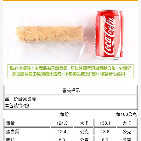
營養標示
每一份量90公克
本包裝含2份
每份
每100公克
熱量
124.3
大卡
138.1
大卡
蛋白質
12.4
公克
13.8
公克
脂肪
8.0
公克
8.9
公克