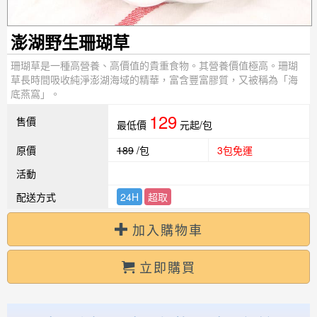
澎湖野生珊瑚草
珊瑚草是一種高營養、高價值的貴重食物。其營養價值極高。珊瑚
草長時間吸收純淨澎湖海域的精華，富含豐富膠質，又被稱為「海
底燕窩」。
129
售價
最低價
元起/包
原價
189
/包
3包免運
活動
配送方式
24H
超取
加入購物車
立即購買