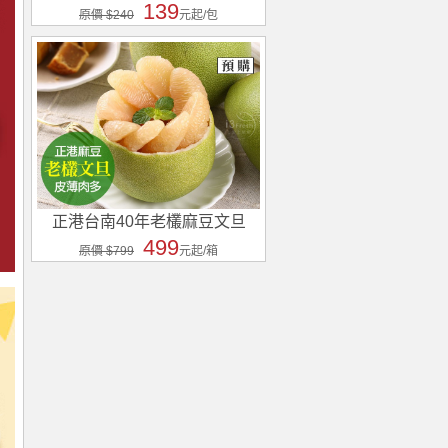
139
原價 $240
元起/包
正港台南40年老欉麻豆文旦
499
原價 $799
元起/箱