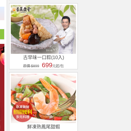
古早味一口粽(10入)
699
原價 $899
元起/包
鮮凍熟鳳尾甜蝦