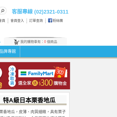
客服專線 (02)2321-0311
會員
會員登入
訂單查詢
粉絲團
我的購物車有：
0
個商品
。
品牌專館
特A級日本栗香地瓜
栗香地瓜，皮薄、肉質細緻，具有栗子