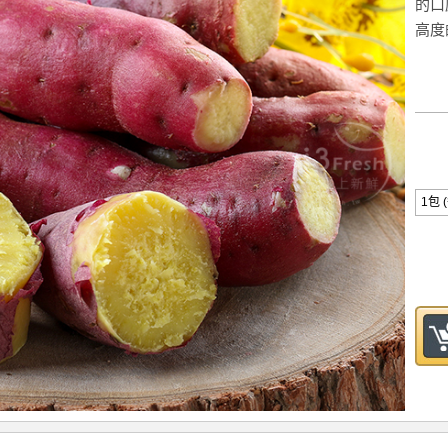
的口
高度
1包 