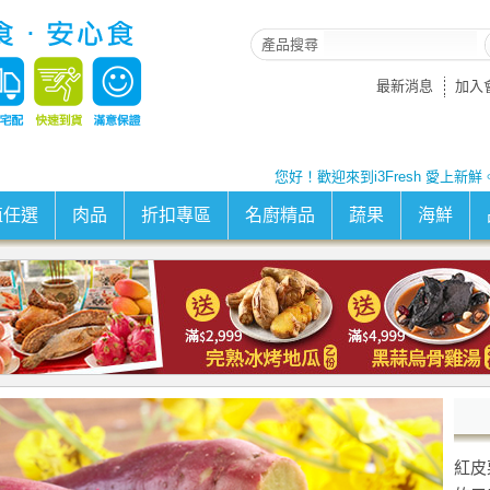
產品搜尋
最新消息
加入
您好！歡迎來到i3Fresh 愛上新鮮
值任選
肉品
折扣專區
名廚精品
蔬果
海鮮
紅皮