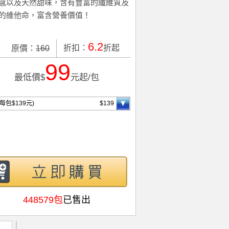
感以及天然甜味，含有豐富的纖維質及
的維他命，富含營養價值！
6.2
折扣：
折起
原價：
160
99
最低價$
元起/包
(每包$139元)
$139
448579包
已售出