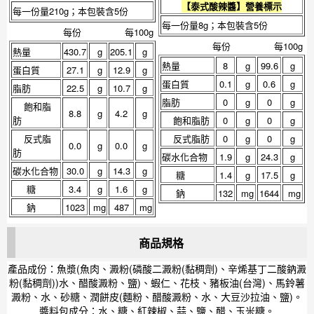
【
泰式酸辣醬
】營養標示
每一份量210g；本包裝含5份
每一份量8g；本包裝含5份
每份
每100g
每份
每100g
熱量
430.7
g
205.1
g
熱量
8
g
99.6
g
蛋白質
27.1
g
12.9
g
蛋白質
0.1
g
0.6
g
脂肪
22.5
g
10.7
g
脂肪
0
g
0
g
飽和脂
8.8
g
4.2
g
肪
飽和脂肪
0
g
0
g
反式脂
反式脂肪
0
g
0
g
0.0
g
0.0
g
肪
碳水化合物
1.9
g
24.3
g
碳水化合物
30.0
g
14.3
g
糖
1.4
g
17.5
g
糖
3.4
g
1.6
g
鈉
132
mg
1644
mg
鈉
1023
mg
487
mg
商品規格
產品成份：魚漿(魚肉、澱粉(磷酸二澱粉(黏稠劑)、辛烯基丁二酸鈉澱
粉(黏稠劑))水、醋酸澱粉、鹽)、蝦仁、花枝、豬板油(台灣)、馬鈴薯
澱粉、水、砂糖、潤餅皮(麵粉、醋酸澱粉、水、大豆沙拉油、鹽)。
醬料包成分：水、糖、紅辣椒、蒜、鹽、醋、玉米糖。