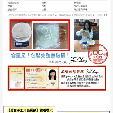
【
黃金手工月亮蝦餅
】營養標示