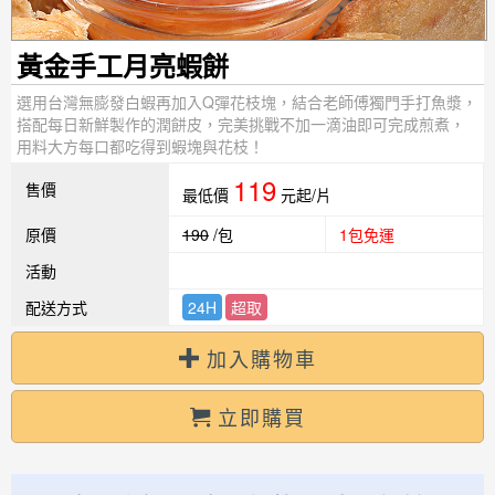
黃金手工月亮蝦餅
選用台灣無膨發白蝦再加入Q彈花枝塊，結合老師傅獨門手打魚漿，
搭配每日新鮮製作的潤餅皮，完美挑戰不加一滴油即可完成煎煮，
用料大方每口都吃得到蝦塊與花枝！
119
售價
最低價
元起/片
原價
190
/包
1包免運
活動
配送方式
24H
超取
加入購物車
立即購買