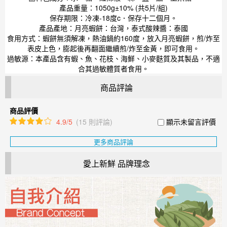
產品重量：1050g±10% (共5片/組)
保存期限：冷凍-18度c．保存十二個月。
產品產地：月亮蝦餅：台灣，泰式酸辣醬：泰國
食用方式：蝦餅無須解凍，熱油鍋約160度，放入月亮蝦餅，煎/炸至
表皮上色，膨起後再翻面繼續煎/炸至金黃，即可食用。
過敏源：本產品含有蝦、魚、花枝、海鮮、小麥麩質及其製品，不適
合其過敏體質者食用。
商品評論
商品評價
4.9/5
(15 則評論)
顯示未留言評價
更多商品評論
愛上新鮮 品牌理念