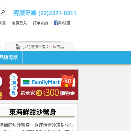
客服專線 (02)2321-0311
會員
會員登入
訂單查詢
粉絲團
我的購物車有：
0
個商品
。
品牌專館
東海鮮甜沙蟹身
海捕鮮甜沙蟹身，急速活體冷凍封住沙