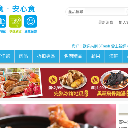
產品搜尋
最新消息
加入
您好！歡迎來到i3Fresh 愛上新鮮
值任選
肉品
折扣專區
名廚精品
蔬果
海鮮
野生