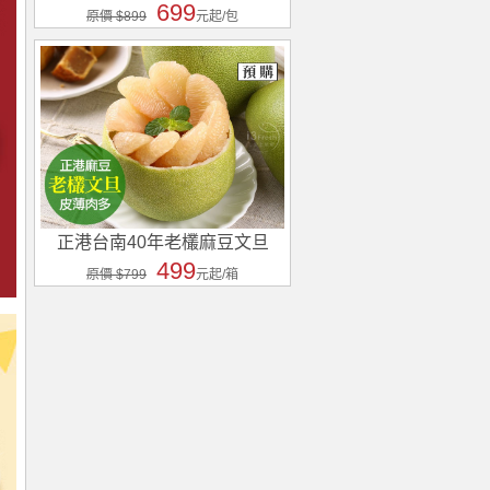
699
原價 $899
元起/包
正港台南40年老欉麻豆文旦
499
原價 $799
元起/箱