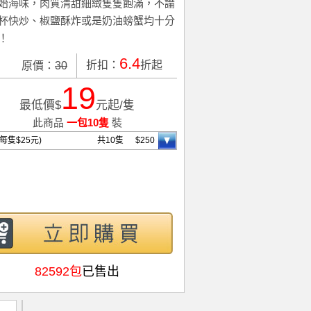
始海味，肉質清甜細緻隻隻飽滿，不論
杯快炒、椒鹽酥炸或是奶油螃蟹均十分
！
6.4
折扣：
折起
原價：
30
19
最低價$
元起/隻
此商品
一包10隻
裝
(每隻$25元)
共10隻
$250
82592包
已售出