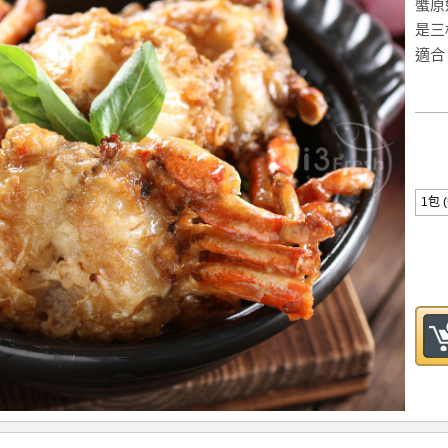
蟹原
是三
適合
1包 