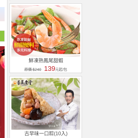
鮮凍熟鳳尾甜蝦
139
原價 $240
元起/包
古早味一口粽(10入)