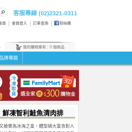
客服專線 (02)2321-0311
會員
會員登入
訂單查詢
粉絲團
我的購物車有：
0
個商品
。
品牌專館
鮮凍智利鮭魚清肉排
又被譽為冰海之皇，體型碩大富含對人