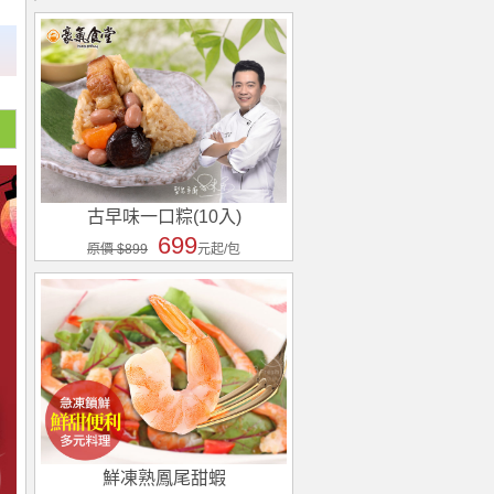
古早味一口粽(10入)
699
原價 $899
元起/包
鮮凍熟鳳尾甜蝦