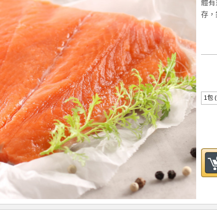
體有
存，
1包 