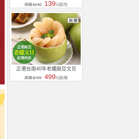
139
原價 $240
元起/包
正港台南40年老欉麻豆文旦
499
原價 $799
元起/箱