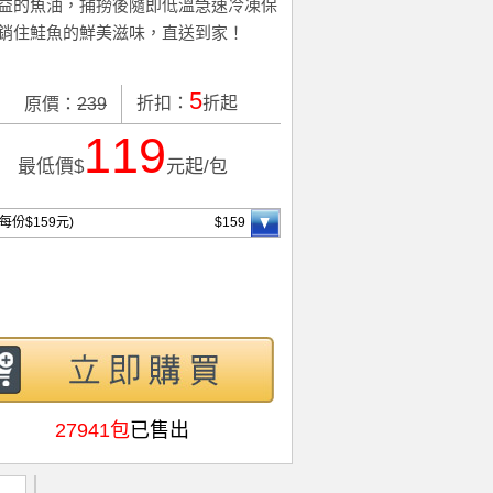
益的魚油，捕撈後隨即低溫急速冷凍保
銷住鮭魚的鮮美滋味，直送到家！
5
折扣：
折起
原價：
239
119
最低價$
元起/包
(每份$159元)
$159
27941包
已售出