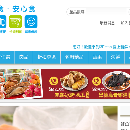
產品搜尋
最新消息
加入
您好！歡迎來到i3Fresh 愛上新鮮
值任選
肉品
折扣專區
名廚精品
蔬果
海鮮
鮭魚