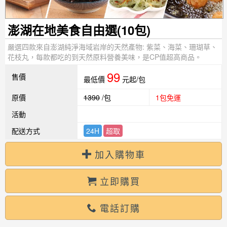
澎湖在地美食自由選(10包)
嚴選四款來自澎湖純淨海域岩岸的天然產物: 紫菜、海菜、珊瑚草、
花枝丸，每款都吃的到天然原料營養美味，是CP值超高商品。
99
售價
最低價
元起/包
原價
1390
/包
1包免運
活動
配送方式
24H
超取
加入購物車
立即購買
電話訂購