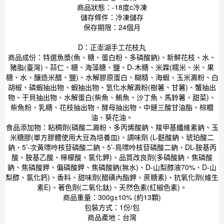
商品狀態：-18度c冷凍
儲存條件：冷凍儲存
保存期限：24個月
D：正澎湖手工花枝丸
商品成份：特選魚漿(魚、糖、蛋白粉、多磷酸鈉)、新鮮花枝、水、
豬脂(臺灣)、蒜仁、糖、海藻糖、鹽、D-木糖、米霖(糯米、米、果
糖、水、釀造米醋、鹽)、水解膠原蛋白、糊精、海蝦、玉米澱粉、白
胡椒、磷蝦抽出物、蝦抽出物、氫化水解澱粉(樹薯、甘薯)、蟹抽出
物、干貝抽出物、水解蛋白(柴魚、鮪魚、沙丁魚、馬鈴薯、甜菜)、
柴魚粉、乳糖、花枝抽出物、酵母抽出物、中鏈三酸甘油酯、棕櫚
油、葵花油。
食品添加物：粘稠劑(磷酸二澱粉、多丙烯酸鈉、羧甲基纖維素鈉、玉
米糖膠(單方膠體使用大豆為培養皿)、調味劑 (L-麩酸鈉、琥珀酸二
鈉、5’-次黃嘌呤核苷磷酸二鈉、5’-鳥嘌呤核苷磷酸二鈉、DL-胺基丙
酸、胺基乙酸、檸檬酸、氯化鉀)、品質改良劑(多磷酸鈉、焦磷酸
鈉、焦磷酸鉀、偏磷酸鉀、焦磷酸鈉(無水)、D-山梨醇液70%、D-山
梨醇、氯化鈣)、香料、甜味劑(醋磺內酯鉀、蔗糖素)、抗氧化劑(維生
素E)、著色劑(二氧化鈦)、天然色素(紅椒色素)。
商品重量：300g±10% (約13顆)
包裝方式：1份/包
商品產地：台灣