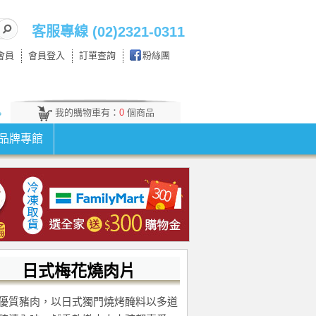
客服專線 (02)2321-0311
會員
會員登入
訂單查詢
粉絲團
我的購物車有：
0
個商品
。
品牌專館
日式梅花燒肉片
優質豬肉，以日式獨門燒烤醃料以多道