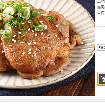
工序
無需
常備
1包 