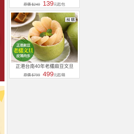
139
原價 $240
元起/包
正港台南40年老欉麻豆文旦
499
原價 $799
元起/箱