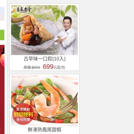
古早味一口粽(10入)
699
原價 $899
元起/包
鮮凍熟鳳尾甜蝦