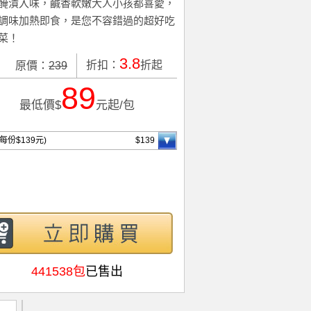
醃漬入味，鹹香軟嫩大人小孩都喜愛，
調味加熱即食，是您不容錯過的超好吃
菜！
3.8
折扣：
折起
原價：
239
89
最低價$
元起/包
(每份$139元)
$139
441538包
已售出