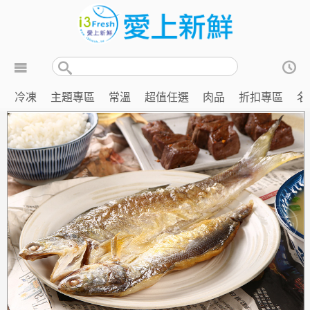
冷凍
主題專區
常溫
超值任選
肉品
折扣專區
名