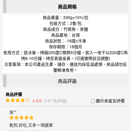
商品規格
商品重量：330g±10%/包
包裝方式：2隻/包
商品成分：竹筴魚、食鹽
商品產地：台灣
商品狀態：-18度c冷凍
保存期限：18個月
食用方式：退冰後，烤箱220度C預熱5分鐘，放入一夜干以220度C再
烤8-10分鐘，烤至表面金黃。(可適實際狀況調整)
注意事項：本公司產品生產、儲存、運送均採低溫處理，商品請勿反
覆解凍食用。
商品評論
商品評價
4.9/5
(151 則評論)
顯示未留言評價
吳**
乾煎,好吃,又多一項選擇