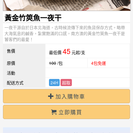
黃金竹筴魚一夜干
一夜干源自於日本北海道，古時候流傳下來的魚貨保存方式。略帶
大海氣息的鹹香，紮實飽滿的口感，南方澳的黃金竹筴魚一夜干是
饕客們的最愛！
45
售價
最低價
元起/支
原價
100
/包
4包免運
活動
配送方式
24H
超取
加入購物車
立即購買