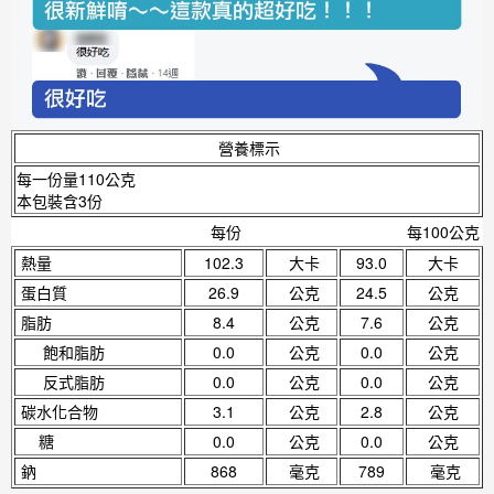
營養標示
每一份量110公克
本包裝含3份
每份
每100公克
熱量
102.3
大卡
93.0
大卡
蛋白質
26.9
公克
24.5
公克
脂肪
8.4
公克
7.6
公克
飽和脂肪
0.0
公克
0.0
公克
反式脂肪
0.0
公克
0.0
公克
碳水化合物
3.1
公克
2.8
公克
糖
0.0
公克
0.0
公克
鈉
868
毫克
789
毫克