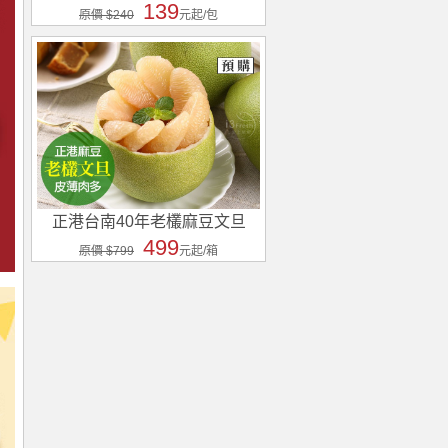
139
原價 $240
元起/包
正港台南40年老欉麻豆文旦
499
原價 $799
元起/箱