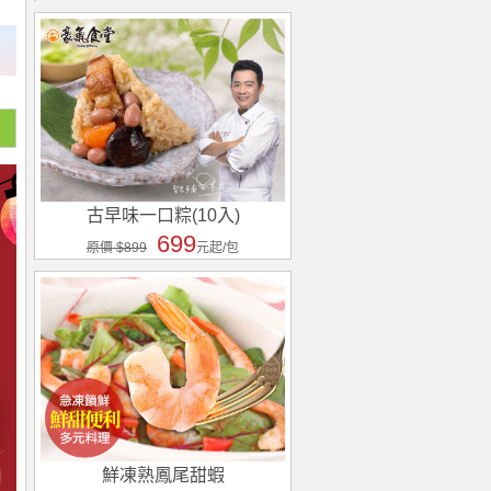
古早味一口粽(10入)
699
原價 $899
元起/包
鮮凍熟鳳尾甜蝦