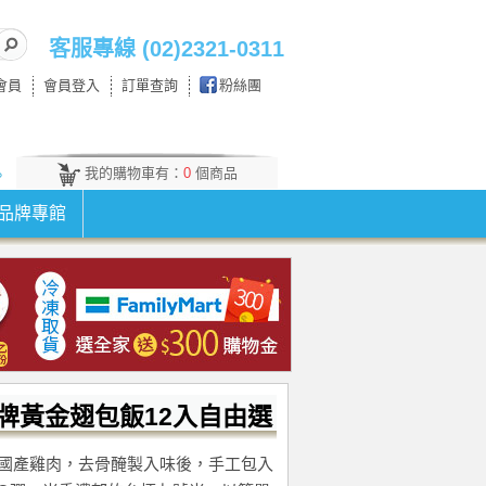
客服專線 (02)2321-0311
會員
會員登入
訂單查詢
粉絲團
我的購物車有：
0
個商品
。
品牌專館
牌黃金翅包飯12入自由選
國產雞肉，去骨醃製入味後，手工包入