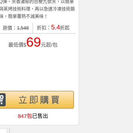
Q彈、米香濃郁的台梗九號米，以簡單
與蒸烤技術料理，再以急速冷凍技術鎖
味，簡單覆熱不減美味！
5.4
折扣：
折起
原價：
1,548
69
最低價$
元起/包
847包
已售出