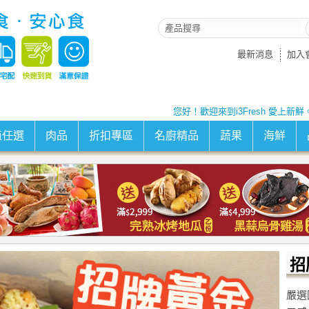
產品搜尋
最新消息
加入
您好！歡迎來到i3Fresh 愛上新鮮
值任選
肉品
折扣專區
名廚精品
蔬果
海鮮
招
嚴選