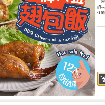
口感
調味
住風