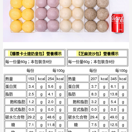
【
爆漿卡士達奶皇包
】營養標示
【
芝麻流沙包
】營養標示
每一份量60g；本包裝含6份
每一份量60g；本包裝含6份
每份
每100g
每份
每100g
熱量
153
kcal
254
kcal
熱量
207
kcal
345
kcal
蛋白質
3.4
g
5.6
g
蛋白質
3.7
g
6.1
g
脂肪
2.5
g
4.1
g
脂肪
8.3
g
13.8
g
飽和脂肪
1.2
g
2.0
g
飽和脂肪
3.2
g
5.4
g
反式脂肪
0.0
g
0.0
g
反式脂肪
0.0
g
0.0
g
碳水化合物
29.2
g
48.6
g
碳水化合物
29.4
g
49.0
g
糖
7.1
g
11.8
g
糖
7.5
g
12.5
g