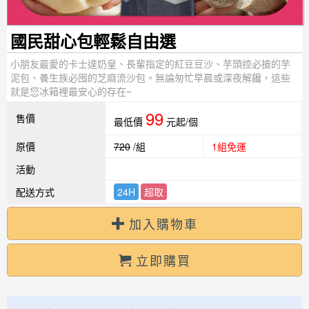
國民甜心包輕鬆自由選
小朋友最愛的卡士達奶皇、長輩指定的紅豆豆沙、芋頭控必搶的芋
泥包、養生族必囤的芝麻流沙包。無論匆忙早晨或深夜解饞，這些
就是您冰箱裡最安心的存在~
99
售價
最低價
元起/個
原價
720
/組
1組免運
活動
配送方式
24H
超取
加入購物車
立即購買