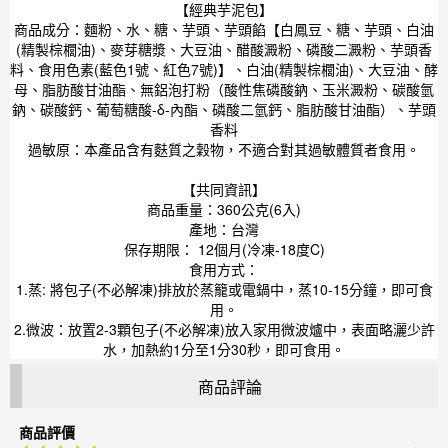
【經典芋泥包】
商品成分：麵粉、水、糖、芋頭、芋頭餡【白鳳豆、糖、芋頭、白油
(精製棕櫚油)、麥芽糖漿、大豆油、醋酸澱粉、磷酸二澱粉、芋頭香
料、食用色素(藍色1號、紅色7號)】、白油(精製棕櫚油)、大豆油、酵
母、脂肪酸甘油酯、無鋁泡打粉（酸性焦磷酸鈉、玉米澱粉、碳酸氫
鈉、碳酸鈣、葡萄糖酸-δ-內酯、磷酸二氫鈣、脂肪酸甘油酯）、芋頭
香料
過敏原：本產品含有麩質之穀物，不適合對其過敏體質者食用。
【共同資訊】
商品重量：360公克(6入)
產地：台灣
保存期限： 12個月(冷凍-18度C)
食用方式：
1.蒸: 將包子(不必解凍)排放於蒸籠或電鍋中，蒸10-15分鐘，即可食
用。
2.微波：放置2-3顆包子(不必解凍)放入家用微波爐中，表面略灑少許
水，加熱約1分至1分30秒，即可食用。
商品評論
商品評價