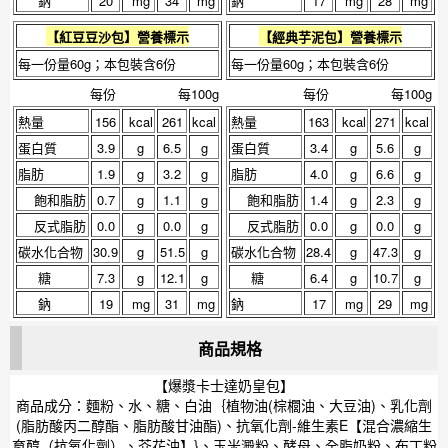
鈉
20
mg
34
mg
鈉
17
mg
28
mg
【
紅豆豆沙包
】營養標示
【
經典芋泥包
】營養標示
每一份量60g；本包裝含6份
每一份量60g；本包裝含6份
每份
每100g
每份
每100g
熱量
156
kcal
261
kcal
熱量
163
kcal
271
kcal
蛋白質
3.9
g
6.5
g
蛋白質
3.4
g
5.6
g
脂肪
1.9
g
3.2
g
脂肪
4.0
g
6.6
g
飽和脂肪
0.7
g
1.1
g
飽和脂肪
1.4
g
2.3
g
反式脂肪
0.0
g
0.0
g
反式脂肪
0.0
g
0.0
g
碳水化合物
30.9
g
51.5
g
碳水化合物
28.4
g
47.3
g
糖
7.3
g
12.1
g
糖
6.4
g
10.7
g
鈉
19
mg
31
mg
鈉
17
mg
29
mg
商品規格
【爆漿卡士達奶皇包】
商品成分：麵粉、水、糖、白油｛植物油(棕櫚油、大豆油)、乳化劑
(脂肪酸丙二醇酯、脂肪酸甘油酯)、抗氧化劑-維生素E【混合濃縮生
育醇（抗氧化劑）、芥花油】}、玉米澱粉、酵母、全脂奶粉、布丁粉