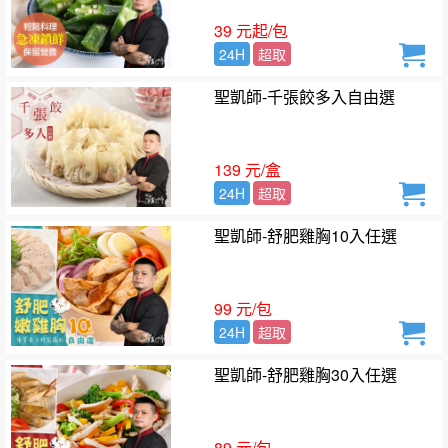
39 元起/包
24H
超取
聖凱師-千張餃多入自由選
139 元/盒
24H
超取
聖凱師-舒肥雞胸10入任選
99 元/包
24H
超取
聖凱師-舒肥雞胸30入任選
89 元/包