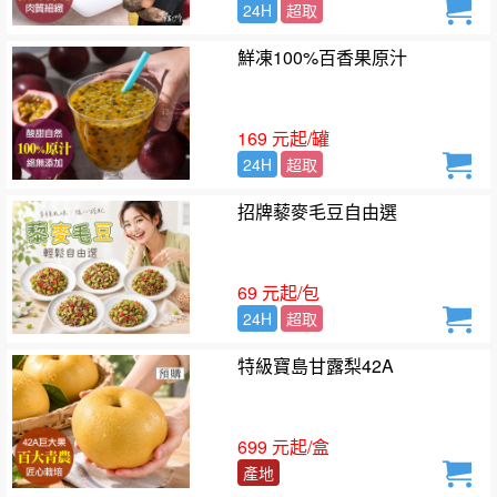
24H
超取
鮮凍100%百香果原汁
169 元起/罐
24H
超取
招牌藜麥毛豆自由選
69 元起/包
24H
超取
特級寶島甘露梨42A
699 元起/盒
產地