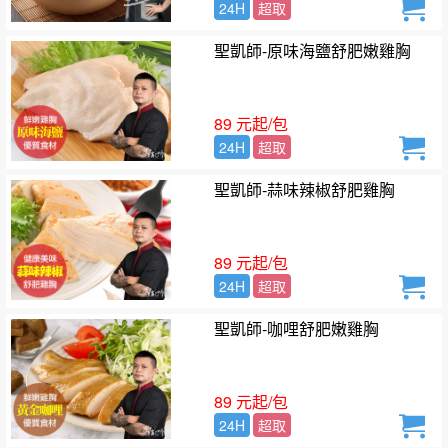
24H
超取
聖凱師-原味海鹽舒肥嫩雞胸
89 元起/包
24H
超取
聖凱師-蒜味辣椒舒肥雞胸
89 元起/包
24H
超取
聖凱師-咖哩舒肥嫩雞胸
89 元起/包
24H
超取