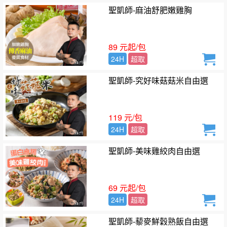
聖凱師-麻油舒肥嫩雞胸
89 元起/包
24H
超取
聖凱師-究好味菇菇米自由選
119 元/包
24H
超取
聖凱師-美味雞絞肉自由選
69 元起/包
24H
超取
聖凱師-藜麥鮮穀熟飯自由選