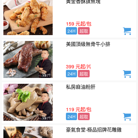
黃金香酥旗魚塊
159 元起/包
24H
超取
美國頂級無骨牛小排
399 元起/片
24H
超取
私房麻油粉肝
119 元起/包
24H
超取
豪氣食堂-極品招牌花雕雞