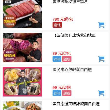
東港黑鮪皮油生魚片
780 元起/包
產地
【聖凱師】冰烤紫御地瓜
89 元起/包
24H
超取
國民甜心包輕鬆自由選
99 元起/個
24H
超取
蛋白應援美味雞絞肉自由選