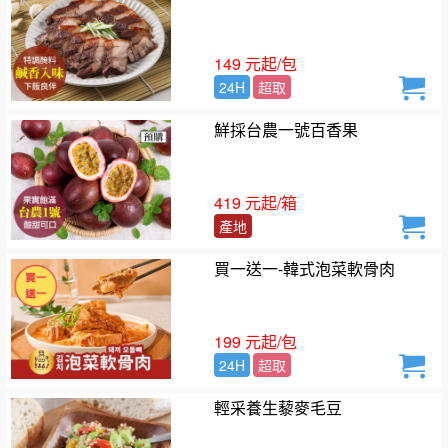
149 元起/包
24H
超取
鮮採台農一號百香果
419 元起/箱
產地
買一送一-韓式泡菜軟骨肉
199 元起/包
24H
超取
輕采養生藜麥毛豆