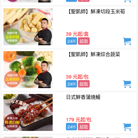
【聖凱師】鮮凍切段玉米筍
39 元起/盒
24H
超取
【聖凱師】鮮凍綜合蔬菜
39 元起/包
24H
超取
日式鮮香蒲燒鰻
179 元起/包
24H
超取