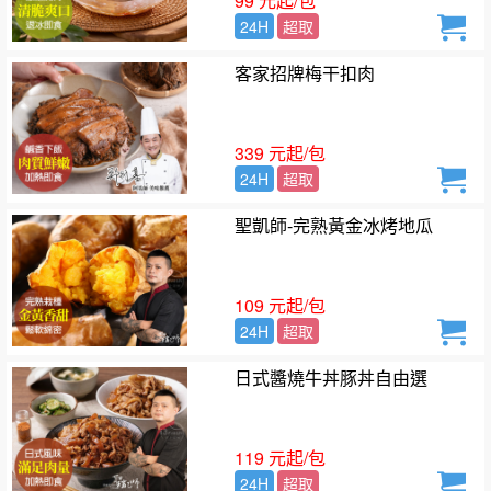
99 元起/包
24H
超取
客家招牌梅干扣肉
339 元起/包
24H
超取
聖凱師-完熟黃金冰烤地瓜
109 元起/包
24H
超取
日式醬燒牛丼豚丼自由選
119 元起/包
24H
超取