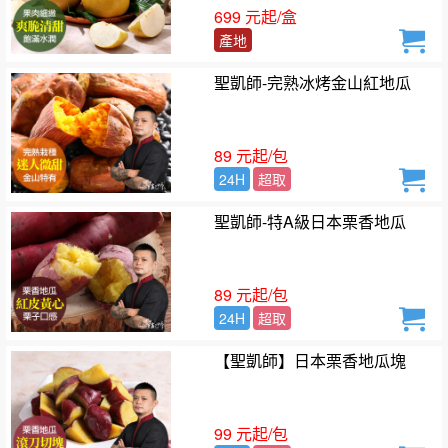
699 元起/盒
產地
聖凱師-完熟冰烤金山紅地瓜
89 元起/包
24H
超取
聖凱師-特A級日本栗香地瓜
89 元起/包
24H
超取
【聖凱師】日本栗香地瓜塊
99 元起/包