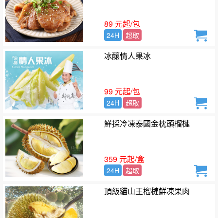
89 元起/包
24H
超取
冰釀情人果冰
99 元起/包
24H
超取
鮮採冷凍泰國金枕頭榴槤
359 元起/盒
24H
超取
頂級貓山王榴槤鮮凍果肉