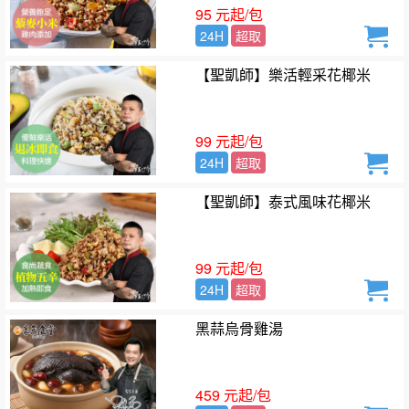
95 元起/包
24H
超取
【聖凱師】樂活輕采花椰米
99 元起/包
24H
超取
【聖凱師】泰式風味花椰米
99 元起/包
24H
超取
黑蒜烏骨雞湯
459 元起/包