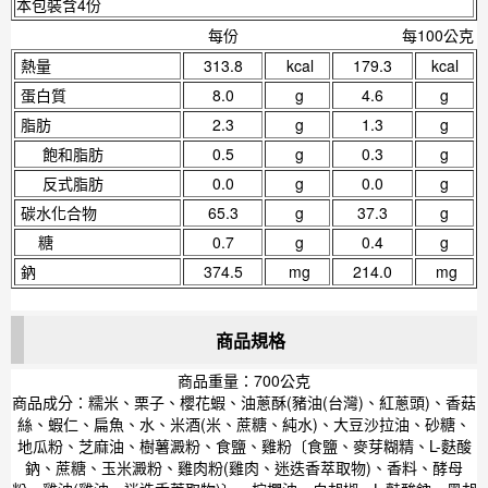
本包裝含4份
每份
每100公克
熱量
313.8
kcal
179.3
kcal
蛋白質
8.0
g
4.6
g
脂肪
2.3
g
1.3
g
飽和脂肪
0.5
g
0.3
g
反式脂肪
0.0
g
0.0
g
碳水化合物
65.3
g
37.3
g
糖
0.7
g
0.4
g
鈉
374.5
mg
214.0
mg
商品規格
商品重量：700公克
商品成分：糯米、栗子、櫻花蝦、油蔥酥(豬油(台灣)、紅蔥頭)、香菇
絲、蝦仁、扁魚、水、米酒(米、蔗糖、純水)、大豆沙拉油、砂糖、
地瓜粉、芝麻油、樹薯澱粉、食鹽、雞粉〔食鹽、麥芽糊精、L-麩酸
鈉、蔗糖、玉米澱粉、雞肉粉(雞肉、迷迭香萃取物)、香料、酵母