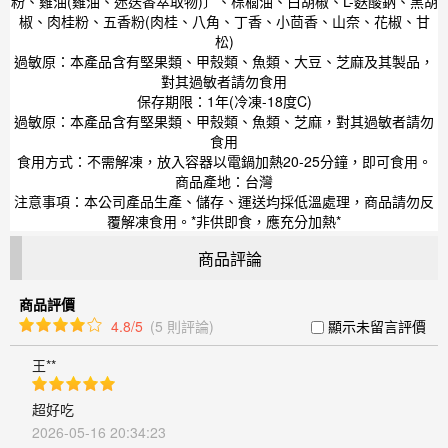
粉、雞油(雞油、迷迭香萃取物)〕、棕櫚油、白胡椒、L-麩酸鈉、黑胡
椒、肉桂粉、五香粉(肉桂、八角、丁香、小茴香、山奈、花椒、甘
松)
過敏原：本產品含有堅果類、甲殼類、魚類、大豆、芝麻及其製品，
對其過敏者請勿食用
保存期限：1年(冷凍-18度C)
過敏原：本產品含有堅果類、甲殼類、魚類、芝麻，對其過敏者請勿
食用
食用方式：不需解凍，放入容器以電鍋加熱20-25分鐘，即可食用。
商品產地：台灣
注意事項：本公司產品生產、儲存、運送均採低溫處理，商品請勿反
覆解凍食用。*非供即食，應充分加熱*
商品評論
商品評價
4.8/5
(5 則評論)
顯示未留言評價
王**
超好吃
2026-05-16 20:34:23