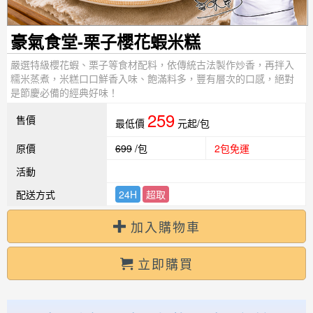
豪氣食堂-栗子櫻花蝦米糕
嚴選特級櫻花蝦、栗子等食材配料，依傳統古法製作炒香，再拌入
糯米蒸煮，米糕口口鮮香入味、飽滿料多，豐有層次的口感，絕對
是節慶必備的經典好味！
259
售價
最低價
元起/包
原價
699
/包
2包免運
活動
配送方式
24H
超取
加入購物車
立即購買