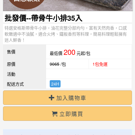
批發價--帶骨牛小排35入
特選安格斯帶骨牛小排，油花完整分部均勻，富有天然肉香，口感
軟嫩適中不油膩，適合火烤、鐵板香煎等料理，簡易料理輕鬆擁有
迷人鮮香！
200
售價
最低價
元起/包
原價
9065
/包
1包免運
活動
配送方式
24H
加入購物車
立即購買