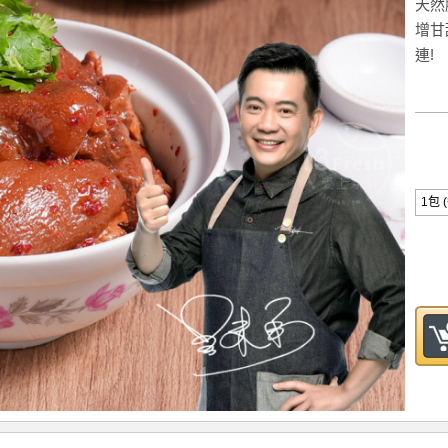
天然
增甘
連!
1包 