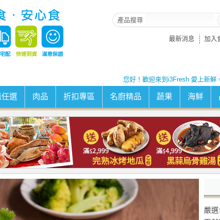
產品搜尋
最新消息
加入
您好！歡迎來到i3Fresh 愛上新鮮
值任選
肉品
折扣專區
名廚精品
蔬果
海鮮
嚴選