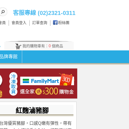
客服專線 (02)2321-0311
會員
會員登入
訂單查詢
粉絲團
我的購物車有：
0
個商品
。
品牌專館
紅麴滷豬腳
台灣優質豬腳，口感Q嫩有彈性，帶有