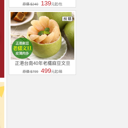
139
原價 $240
元起/包
正港台南40年老欉麻豆文旦
499
原價 $799
元起/箱