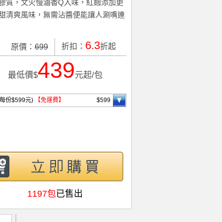
膠質，文火慢滷香Q入味，紅麴添加更
甜清爽風味，無需沾醬便能讓人涮嘴連
6.3
折扣：
折起
原價：
699
439
最低價$
元起/包
(每份$599元)
【免運費】
$599
1197包
已售出