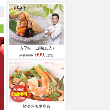
古早味一口粽(10入)
699
原價 $899
元起/包
鮮凍熟鳳尾甜蝦