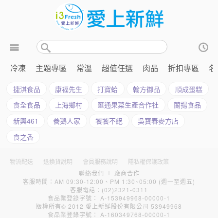
冷凍
主題專區
常溫
超值任選
肉品
折扣專區
名
捷淇食品
康福先生
打寶蛤
翰方御品
順成蛋糕
食全食品
上海鄉村
匯通果菜生產合作社
蘭揚食品
新興461
養鵝人家
饕饕不絕
吳寶春麥方店
食之香
物流配送
退換貨說明
會員服務說明
隱私權保護政策
聯絡我們
∣
廠商合作
客服時間：AM 09:30-12:00、PM 1:30~05:00 (週一至週五)
客服電話：(02)2321-0311
食品業登錄字號： A-153949968-00000-1
版權所有© 2012 愛上新鮮股份有限公司 53949968
食品業登錄字號： A-160349768-00000-1