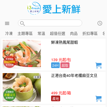
冷凍
主題專區
常溫
超值任選
肉品
折扣專區
名
鮮凍熟鳳尾甜蝦
139 元起/包
24H
超取
正港台南40年老欉麻豆文旦
499 元起/箱
產地