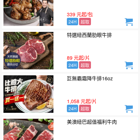
339 元起/包
24H
超取
特選紐西蘭肋眼牛排
89 元起/片
24H
超取
巨無霸霜降牛排16oz
1,058 元起/片
24H
超取
美澳紐巴超值福利牛肉