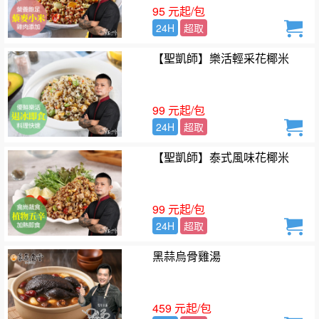
95 元起/包
24H
超取
【聖凱師】樂活輕采花椰米
99 元起/包
24H
超取
【聖凱師】泰式風味花椰米
99 元起/包
24H
超取
黑蒜烏骨雞湯
459 元起/包