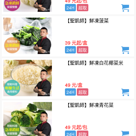
49 元起/包
24H
超取
【聖凱師】鮮凍菠菜
39 元起/盒
24H
超取
【聖凱師】鮮凍白花椰菜米
49 元/盒
24H
超取
【聖凱師】鮮凍青花菜
49 元起/包
24H
超取