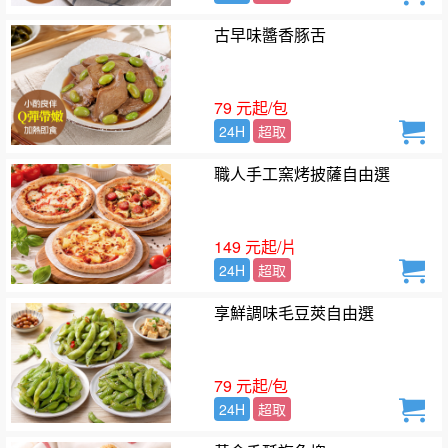
古早味醬香豚舌
79 元起/包
24H
超取
職人手工窯烤披薩自由選
149 元起/片
24H
超取
享鮮調味毛豆莢自由選
79 元起/包
24H
超取