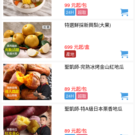
99 元起/包
24H
超取
特選鮮採新興梨(大果)
699 元起/盒
產地
聖凱師-完熟冰烤金山紅地瓜
89 元起/包
24H
超取
聖凱師-特A級日本栗香地瓜
89 元起/包