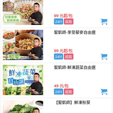
99 元起/包
24H
超取
聖凱師-享受藜麥自由選
99 元起/包
24H
超取
聖凱師-鮮凍蔬菜自由選
49 元/包
24H
超取
【聖凱師】鮮凍秋葵