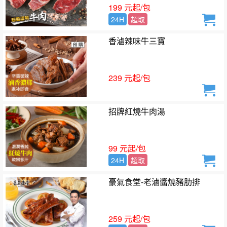
199 元起/包
24H
超取
香滷辣味牛三寶
239 元起/包
招牌紅燒牛肉湯
99 元起/包
24H
超取
豪氣食堂-老滷醬燒豬肋排
259 元起/包