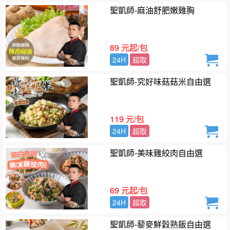
聖凱師-麻油舒肥嫩雞胸
89 元起/包
24H
超取
聖凱師-究好味菇菇米自由選
119 元/包
24H
超取
聖凱師-美味雞絞肉自由選
69 元起/包
24H
超取
聖凱師-藜麥鮮穀熟飯自由選