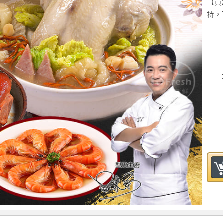
【買
持，