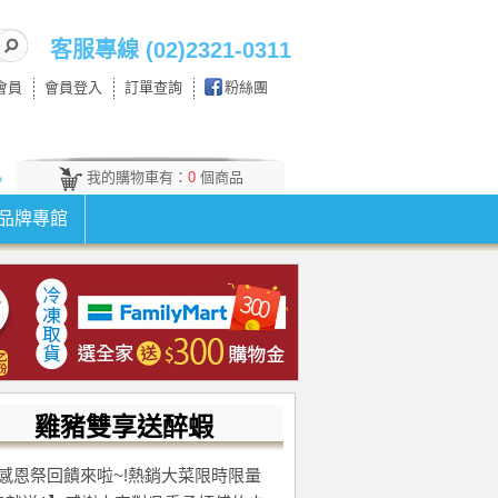
客服專線 (02)2321-0311
會員
會員登入
訂單查詢
粉絲團
我的購物車有：
0
個商品
。
品牌專館
雞豬雙享送醉蝦
感恩祭回饋來啦~!熱銷大菜限時限量