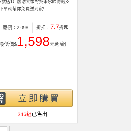
2就送1】感謝大家對吳秉承師傅的支
下單就幫你免費送到家!
7.7
折扣：
折起
原價：
2,098
1,598
最低價$
元起/組
246組
已售出