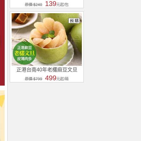
139
原價 $240
元起/包
正港台南40年老欉麻豆文旦
499
原價 $799
元起/箱