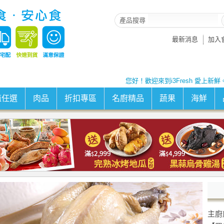
產品搜尋
最新消息
加入
您好！歡迎來到i3Fresh 愛上新鮮
值任選
肉品
折扣專區
名廚精品
蔬果
海鮮
主廚