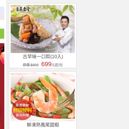
古早味一口粽(10入)
699
原價 $899
元起/包
鮮凍熟鳳尾甜蝦